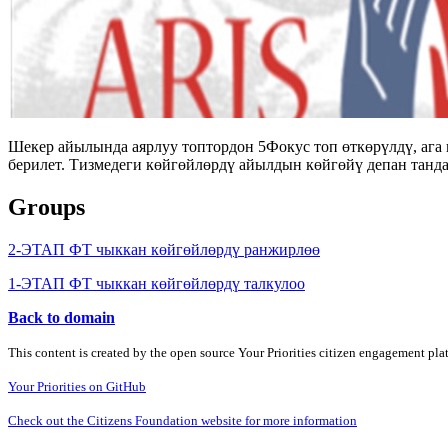
Шекер айылында аярлуу топтордон 5Фокус топ өткөрүлдү, ага
берилет. Тизмедеги көйгөйлөрдү айылдын көйгөйү депан танд
Groups
2-ЭТАП ФТ чыккан көйгөйлөрдү ранжирлөө
1-ЭТАП ФТ чыккан көйгөйлөрдү талкулоо
Back to domain
This content is created by the open source Your Priorities citizen engagement pl
Your Priorities on GitHub
Check out the Citizens Foundation website for more information