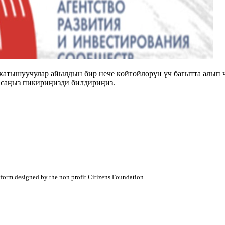
 катышуучулар айылдын бир нече көйгөйлөрүн үч багытта алып 
асаңыз пикириңизди билдириңиз.
atform designed by the non profit Citizens Foundation