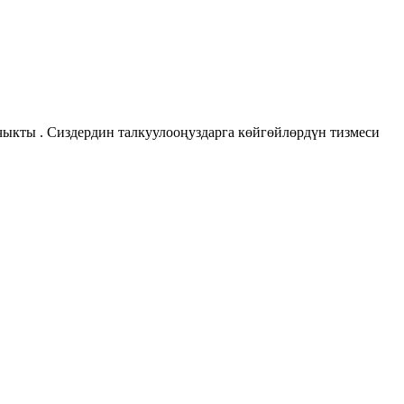
чыкты . Сиздердин талкуулооңуздарга көйгөйлөрдүн тизмеси