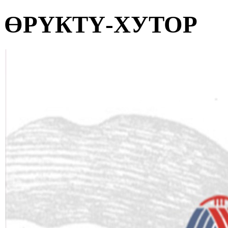
ӨРҮКТҮ-ХУТОР