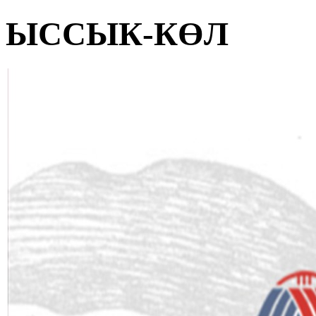
ЫССЫК-КӨЛ