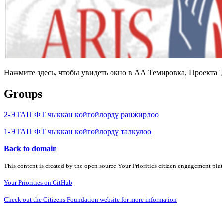
Нажмите здесь, чтобы увидеть окно в АА Темировка, Проекта 
Groups
2-ЭТАП ФТ чыккан көйгөйлөрдү ранжирлөө
1-ЭТАП ФТ чыккан көйгөйлөрдү талкулоо
Back to domain
This content is created by the open source Your Priorities citizen engagement pl
Your Priorities on GitHub
Check out the Citizens Foundation website for more information