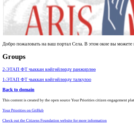
Добро пожаловать на ваш портал Села. В этом окне вы может
Groups
2-ЭТАП ФТ чыккан көйгөйлөрдү ранжирлөө
1-ЭТАП ФТ чыккан көйгөйлөрдү талкулоо
Back to domain
This content is created by the open source Your Priorities citizen engagement pl
Your Priorities on GitHub
Check out the Citizens Foundation website for more information