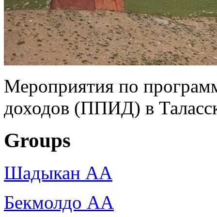
Мероприятия по програм
доходов (ППИД) в Таласс
Groups
Шадыкан АА
Бекмолдо АА