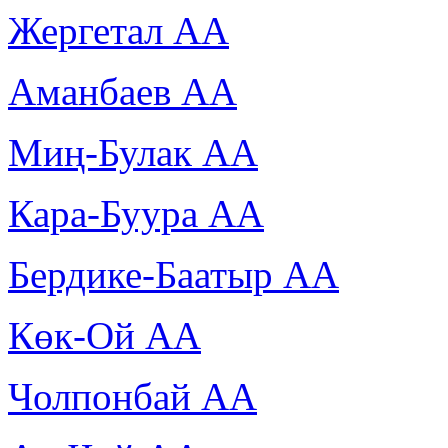
Жергетал АА
Аманбаев АА
Миң-Булак АА
Кара-Буура АА
Бердике-Баатыр АА
Көк-Ой АА
Чолпонбай АА