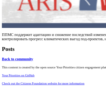
ППМС поддержит адаптацию и снижение последствий изменени
контролировать прогресс климатических выгод под-проектов, 
Posts
Back to community
This content is created by the open source Your Priorities citizen engagement pl
Your Priorities on GitHub
Check out the Citizens Foundation website for more information