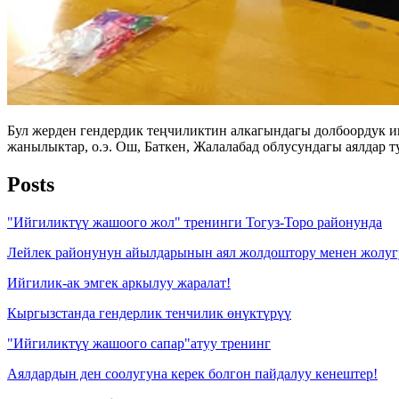
Бул жерден гендердик теңчиликтин алкагындагы долбоордук иш-
жанылыктар, о.э. Ош, Баткен, Жалалабад облусундагы аялдар 
Posts
"Ийгиликтүү жашоого жол" тренинги Тогуз-Торо районунда
Лейлек районунун айылдарынын аял жолдоштору менен жолу
Ийгилик-ак эмгек аркылуу жаралат!
Кыргызстанда гендерлик тенчилик өнүктүрүү
"Ийгиликтүү жашоого сапар"атуу тренинг
Аялдардын ден соолугуна керек болгон пайдалуу кенештер!