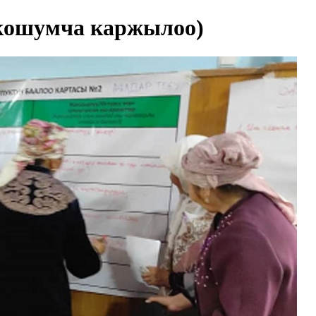
кошумча каржылоо)