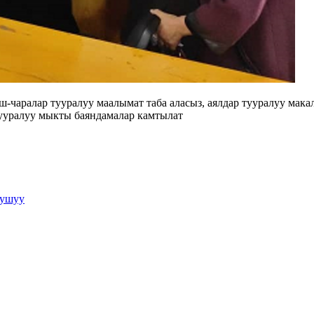
чаралар тууралуу маалымат таба аласыз, аялдар тууралуу макал
тууралуу мыкты баяндамалар камтылат
гушуу