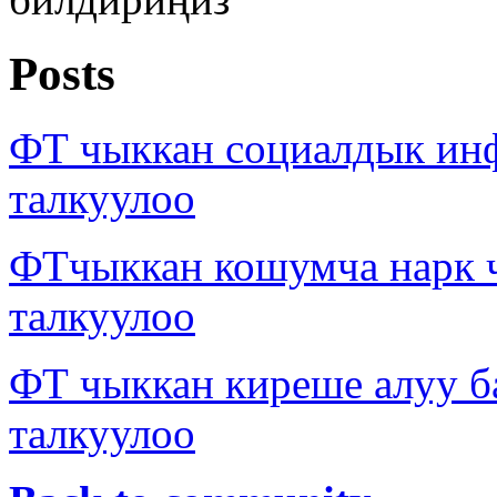
Posts
ФТ чыккан социалдык ин
талкуулоо
ФТчыккан кошумча нарк
талкуулоо
ФТ чыккан киреше алуу б
талкуулоо