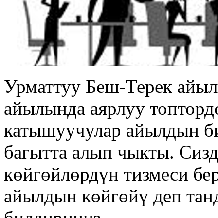
Урматтуу Беш-Терек айы
айылында аярлуу топтордо
катышуучулар айылдын би
багытта алып чыкты. Сиз
көйгөйлөрдүн тизмеси бер
айылдын көйгөйү деп тан
билдириңиз