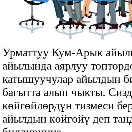
Урматтуу Кум-Арык айыл
айылында аярлуу топтордо
катышуучулар айылдын би
багытта алып чыкты. Сиз
көйгөйлөрдүн тизмеси бер
айылдын көйгөйү деп тан
билдириңиз.