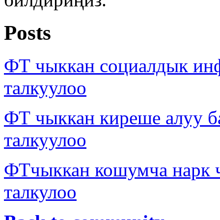
Posts
ФТ чыккан социалдык ин
талкуулоо
ФТ чыккан киреше алуу б
талкуулоо
ФТчыккан кошумча нарк 
талкулоо