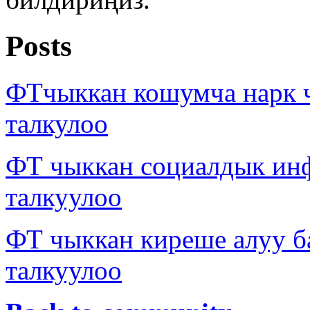
Posts
ФТчыккан кошумча нарк 
талкулоо
ФТ чыккан социалдык ин
талкуулоо
ФТ чыккан киреше алуу б
талкуулоо