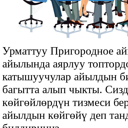
Урматтуу Пригородное а
айылында аярлуу топтордо
катышуучулар айылдын би
багытта алып чыкты. Сиз
көйгөйлөрдүн тизмеси бер
айылдын көйгөйү деп тан
билдириңиз.