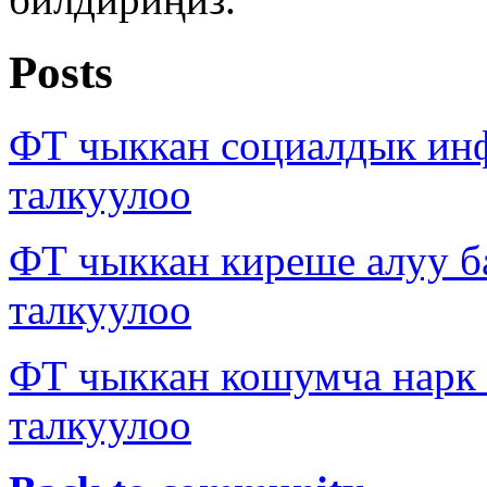
Posts
ФТ чыккан социалдык ин
талкуулоо
ФТ чыккан киреше алуу б
талкуулоо
ФТ чыккан кошумча нарк
талкуулоо