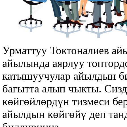
Урматтуу Токтоналиев ай
айылында аярлуу топтордо
катышуучулар айылдын би
багытта алып чыкты. Сиз
көйгөйлөрдүн тизмеси бер
айылдын көйгөйү деп тан
билдириңиз.