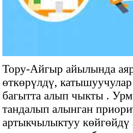
Тору-Айгыр айылында аяр
өткөрүлдү, катышуучулар
багытта алып чыкты . Ур
тандалып алынган приори
артыкчылыктуу көйгөйдү 