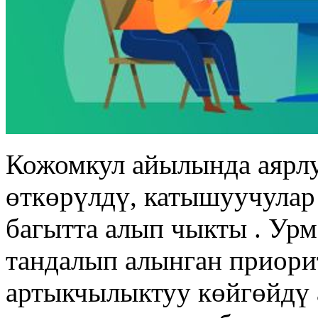
Кожомкул айылында аярлу
өткөрүлдү, катышуучулар
багытта алып чыкты . Ур
тандалып алынган приори
артыкчылыктуу көйгөйдү 