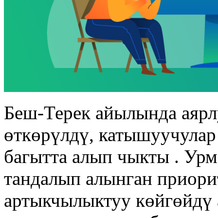
Беш-Терек айылында аярл
өткөрүлдү, катышуучулар
багытта алып чыкты . Ур
тандалып алынган приори
артыкчылыктуу көйгөйдү 