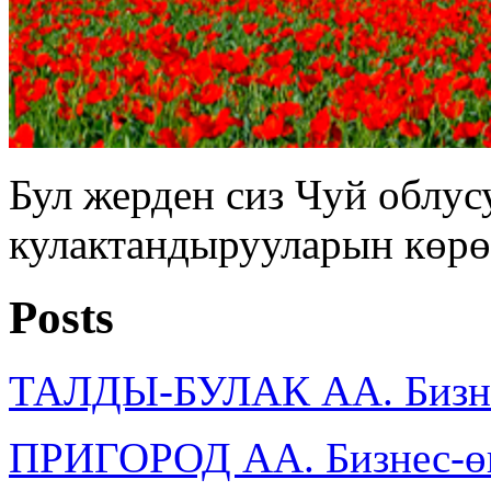
Бул жерден сиз Чуй облу
кулактандырууларын көрө
Posts
ТАЛДЫ-БУЛАК АА. Бизне
ПРИГОРОД АА. Бизнес-ө