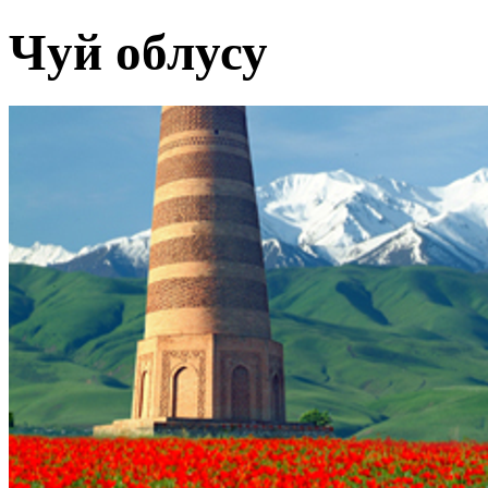
Чуй облусу