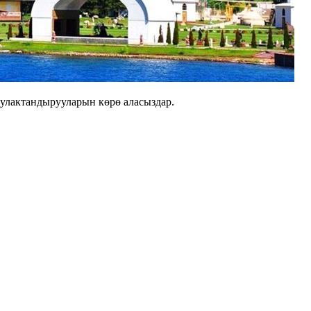
улактандырууларын көрө аласыздар.