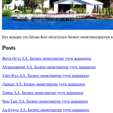
Бул жерден сиз Ысык-Көл облусунун бизнес өнөктөштөрүнүн к
Posts
Жети-Өгүз АА. Бизнес-өнөктөштөр учун жарыялоо
Абдрахманов АА. Бизнес-өнөктөштөр учун жарыялоо
Төрт-Күл АА. Бизнес-өнөктөштөр учун жарыялоо
Даркан АА. Бизнес-өнөктөштөр учун жарыялоо
Темир АА. Бизнес-өнөктөштөр учун жарыялоо
Чоң-Таш АА. Бизнес-өнөктөштөр учун жарыялоо
Ак-Булуң АА. Бизнес-өнөктөштөр учун жарыялоо