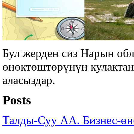
Бул жерден сиз Нарын об
өнөктөштөрүнүн кулакта
аласыздар.
Posts
Талды-Суу АА. Бизнес-ө