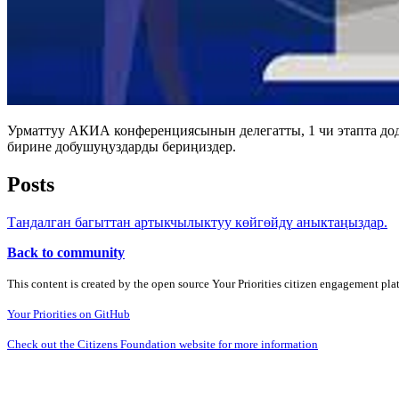
Урматтуу АКИА конференциясынын делегатты, 1 чи этапта до
бирине добушуңуздарды бериңиздер.
Posts
Тандалган багыттан артыкчылыктуу көйгөйдү аныктаңыздар.
Back to community
This content is created by the open source Your Priorities citizen engagement pl
Your Priorities on GitHub
Check out the Citizens Foundation website for more information