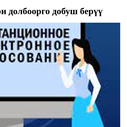
и долбоорго добуш берүү