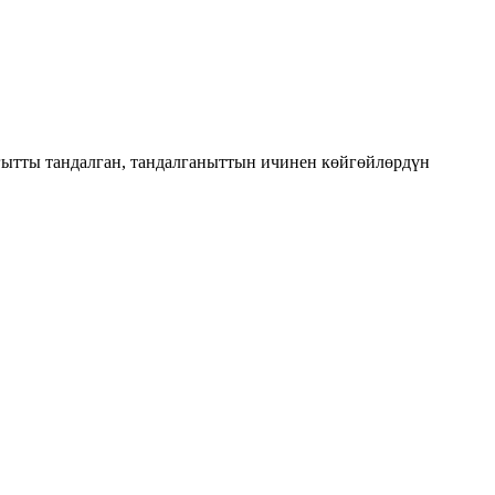
ытты тандалган, тандалганыттын ичинен көйгөйлөрдүн