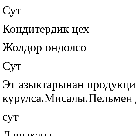
Сут
Кондитердик цех
Жолдор ондолсо
Сут
Эт азыктарынан продукци
курулса.Мисалы.Пельмен 
сут
Дарыкана