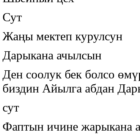
Сут
Жаңы мектеп курулсун
Дарыкана ачылсын
Ден соолук бек болсо өмү
биздин Айылга абдан Дар
сут
Фаптын ичине жарыкана 