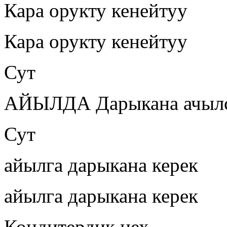
Кара орукту кенейтуу
Кара орукту кенейтуу
Сут
АЙЫЛДА Дарыкана ачылс
Сут
айылга дарыкана керек
айылга дарыкана керек
Кондитердик цех