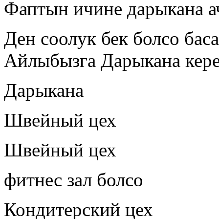
Фаптын ичине дарыкана а
Ден соолук бек болсо баса
Айлыбызга Дарыкана кер
Дарыкана
Швейный цех
Швейный цех
фитнес зал болсо
Кондитерский цех