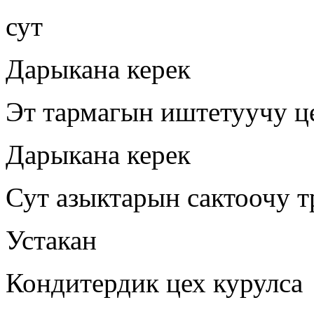
сут
Дарыкана керек
Эт тармагын иштетуучу ц
Дарыкана керек
Сут азыктарын сактоочу т
Устакан
Кондитердик цех курулса