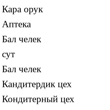
Кара орук
Аптека
Бал челек
сут
Бал челек
Кандитердик цех
Кондитерный цех