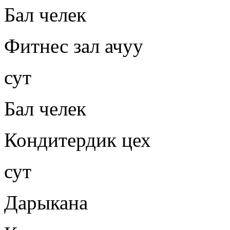
Бал челек
Фитнес зал ачуу
сут
Бал челек
Кондитердик цех
сут
Дарыкана