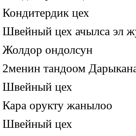
Кондитердик цех
Швейный цех ачылса эл 
Жолдор ондолсун
2менин тандоом Дарыкана
Швейный цех
Кара орукту жанылоо
Швейный цех