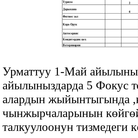
Урматтуу 1-Май айылыны
айылыныздарда 5 Фокус т
алардын жыйынтыгында ,
чынжырчаларынын көйгөй
талкуулоонун тизмедеги 