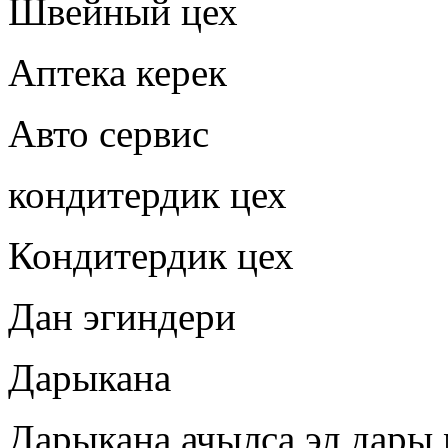
Швейный цех
Аптека керек
Авто сервис
кондитердик цех
Кондитердик цех
Дан эгиндери
Дарыкана
Дарыкана ачылса эл дары