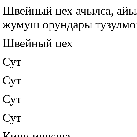
Швейный цех ачылса, ай
жумуш орундары тузулмо
Швейный цех
Сут
Сут
Сут
Сут
Кичи ишкана