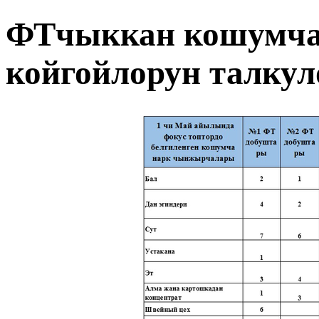
ФТчыккан кошумча
койгойлорун талкул