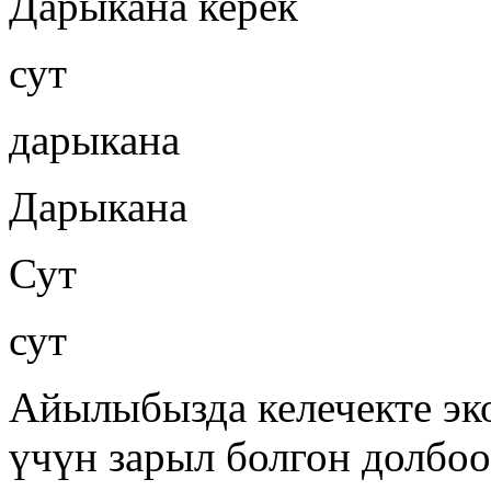
Дарыкана керек
сут
дарыкана
Дарыкана
Сут
сут
Айылыбызда келечекте эк
үчүн зарыл болгон долбоо