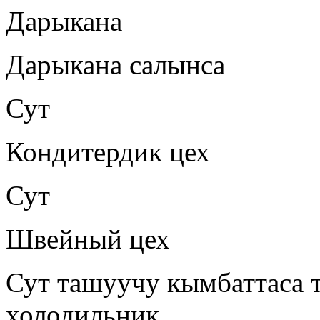
Дарыкана
Дарыкана салынса
Сут
Кондитердик цех
Сут
Швейный цех
Сут ташуучу кымбаттаса
холодильник