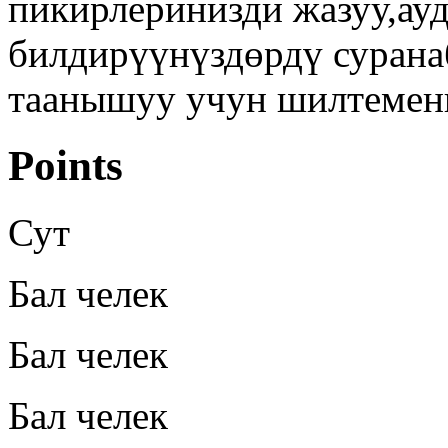
пикирлеринизди жазуу,ау
билдирүүнүздөрдү сурана
таанышуу учун шилтемен
Points
Сут
Бал челек
Бал челек
Бал челек