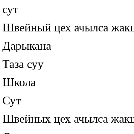
сут
Швейный цех ачылса жак
Дарыкана
Таза суу
Школа
Сут
Швейных цех ачылса жакш