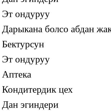
Эт ондуруу
Дарыкана болсо абдан ж
Бектурсун
Эт ондуруу
Аптека
Кондитердик цех
Дан эгиндери