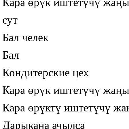
Кара өрүк иштетүчү жаңы
сут
Бал челек
Бал
Кондитерские цех
Кара өрүк иштетүчү жаңы
Кара өрүктү иштетүчү жа
Дарыкана ачылса