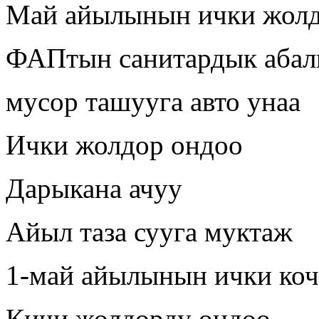
Май айылынын ички жолд
ФАПтын санитардык аба
мусор ташууга авто унаа
Ички жолдор ондоо
Дарыкана ачуу
Айыл таза сууга муктаж
1-май айылынын ички коч
Кичи жолдорду ондоо