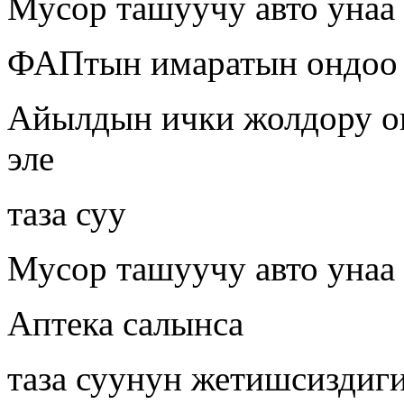
Мусор ташуучу авто унаа
ФАПтын имаратын ондоо
Айылдын ички жолдору о
эле
таза суу
Мусор ташуучу авто унаа 
Аптека салынса
таза суунун жетишсиздиг