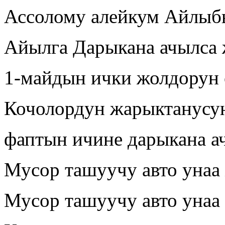
Ассолому алейкум Айлыбы
Айылга Дарыкана ачылса
1-майдын ички жолдорун
Кочолордун жарыктанусу
фаптын ичине дарыкана а
Мусор ташуучу авто унаа
Мусор ташуучу авто унаа