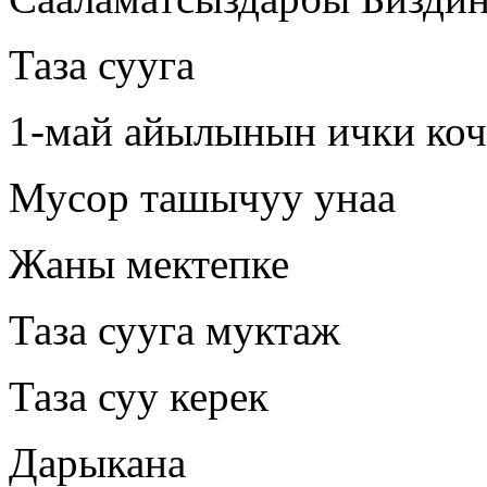
Таза сууга
1-май айылынын ички коч
Мусор ташычуу унаа
Жаны мектепке
Таза сууга муктаж
Таза суу керек
Дарыкана