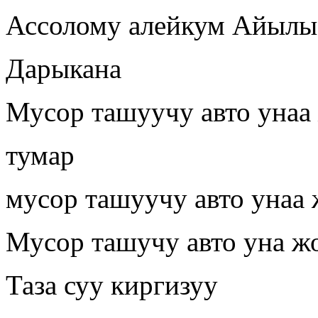
Ассолому алейкум Айылыб
Дарыкана
Мусор ташуучу авто унаа
тумар
мусор ташуучу авто унаа
Мусор ташучу авто уна ж
Таза суу киргизуу