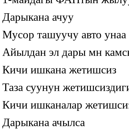
Дарыкана ачуу
Мусор ташуучу авто унаа 
Айылдан эл дары мн камс
Кичи ишкана жетишсиз
Таза суунун жетишсиздиг
Кичи ишканалар жетишси
Дарыкана ачылса