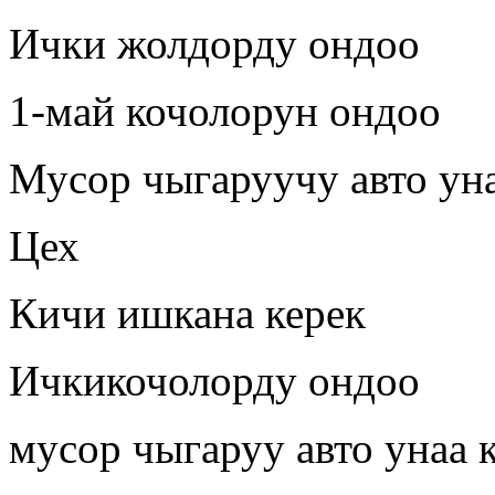
Ички жолдорду ондоо
1-май кочолорун ондоо
Мусор чыгаруучу авто ун
Цех
Кичи ишкана керек
Ичкикочолорду ондоо
мусор чыгаруу авто унаа 