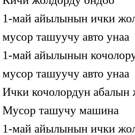
1-май айылынын ички жо
мусор ташуучу авто унаа
1-май айылынын кочолор
мусор ташуучу авто унаа
Ички кочолордун абалын
Мусор ташучу машина
1-май айылынын ички жо