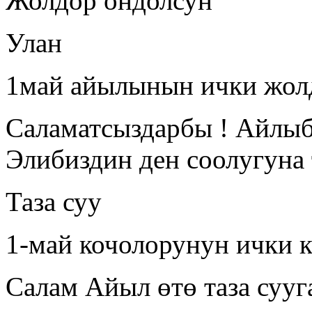
Жолдор ондолсун
Улан
1май айылынын ички жол
Саламатсыздарбы ! Айлыбы
Элибиздин ден соолугуна 
Таза суу
1-май кочолорунун ички 
Салам Айыл өтө таза сууг