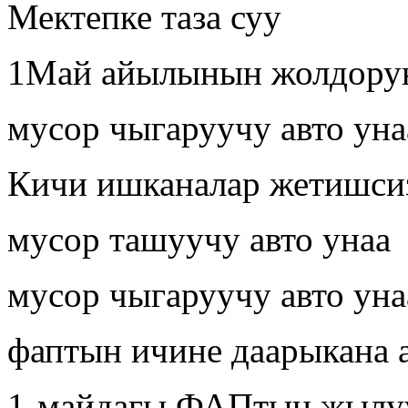
Мектепке таза суу
1Май айылынын жолдору
мусор чыгаруучу авто уна
Кичи ишканалар жетишси
мусор ташуучу авто унаа
мусор чыгаруучу авто уна
фаптын ичине даарыкана 
1-майдагы ФАПтын жылуу