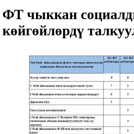
ФТ чыккан социалд
көйгөйлөрдү талкуу