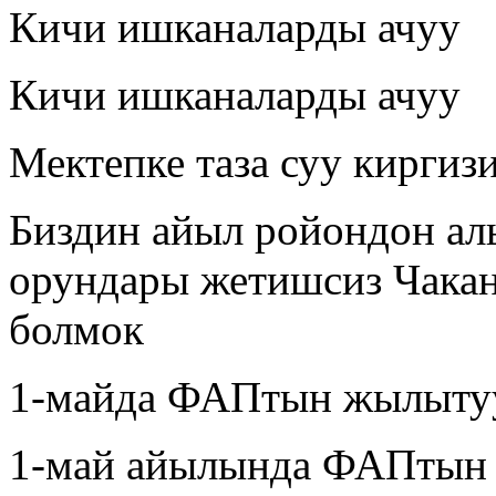
Кичи ишканаларды ачуу
Кичи ишканаларды ачуу
Мектепке таза суу киргиз
Биздин айыл ройондон а
орундары жетишсиз Чакан
болмок
1-майда ФАПтын жылытуу
1-май айылында ФАПтын 