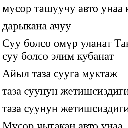
мусор ташуучу авто унаа 
дарыкана ачуу
Суу болсо омүр уланат Таң
суу болсо элим кубанат
Айыл таза сууга муктаж
таза суунун жетишсиздиг
таза суунун жетишсиздиг
Мусор чыгакан авто унаа