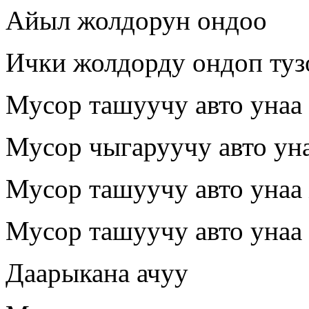
Айыл жолдорун ондоо
Ички жолдорду ондоп туз
Мусор ташуучу авто унаа 
Мусор чыгаруучу авто уна
Мусор ташуучу авто унаа
Мусор ташуучу авто унаа 
Даарыкана ачуу