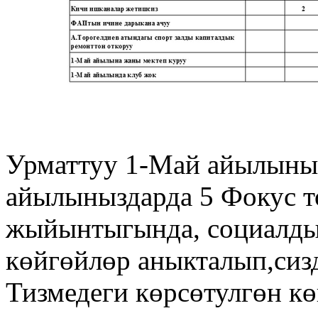
Урматтуу 1-Май айылыны
айылыныздарда 5 Фокус т
жыйынтыгында, социалды
көйгөйлөр аныкталып,сизд
Тизмедеги көрсөтулгөн к