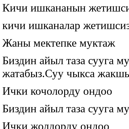
Кичи ишкананын жетишс
кичи ишканалар жетишси
Жаны мектепке муктаж
Биздин айыл таза сууга 
жатабыз.Суу чыкса жакшы
Ички кочолорду ондоо
Биздин айыл таза сууга м
Ички жолдорду ондоо