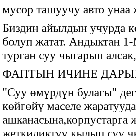
мусор ташуучу авто унаа
Биздин айылдын учурда кө
болуп жатат. Андыктан 1
турган суу чыгарып алсак
ФАПТЫН ИЧИНЕ ДАРЫ
"Суу өмүрдүн булагы" дег
көйгөйү маселе жаратууд
ашканасына,корпустарга 
жеткиликтүү кылып суу чы