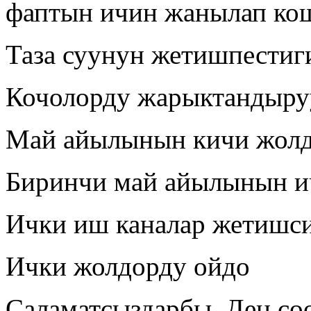
фаптын ичин жанылап кош
Таза суунун жетишпестиг
Кочолорду жарыктандыру
Май айылынын кичи жолд
Биринчи май айылынын и
Ички иш каналар жетишс
Ички жолдорду ойдо
Саламатсыздарбы. Ден соо