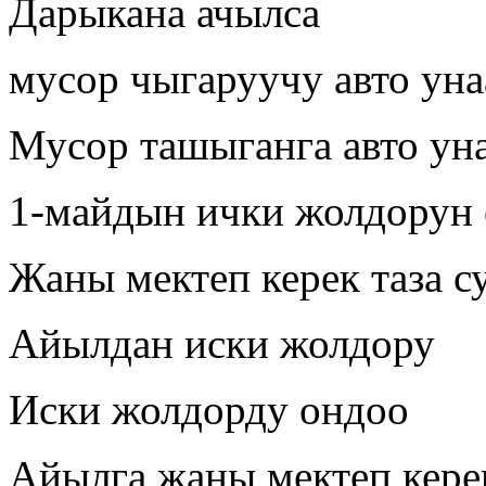
Дарыкана ачылса
мусор чыгаруучу авто уна
Мусор ташыганга авто уна
1-майдын ички жолдорун
Жаны мектеп керек таза с
Айылдан иски жолдору
Иски жолдорду ондоо
Айылга жаны мектеп кере