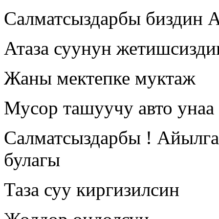
Салматсыздарбы биздин А
Атаза суунун жетишсизди
Жаны мектепке муктаж
Мусор ташуучу авто унаа 
Салматсыздарбы ! Айылга 
булагы
Таза суу киргизилсин