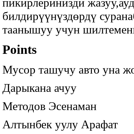
пикирлеринизди жазуу,ау
билдирүүнүздөрдү сурана
таанышуу учун шилтемен
Points
Мусор ташучу авто уна ж
Дарыкана ачуу
Методов Эсенаман
Алтынбек уулу Арафат