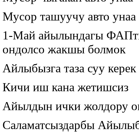
Мусор ташуучу авто унаа
1-Май айылындагы ФАПт
ондолсо жакшы болмок
Айлыбызга таза суу керек
Кичи иш кана жетишсиз
Айылдын ички жолдору о
Саламатсыздарбы Айылыбы