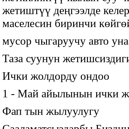
жетиштүү деңгээлде келер
маселесин биринчи көйгөй
мусор чыгаруучу авто уна
Таза суунун жетишсиздиг
Ички жолдорду ондоо
1 - Май айылынын ички 
Фап тын жылуулугу
Сааламатсыздарбы Биздин 