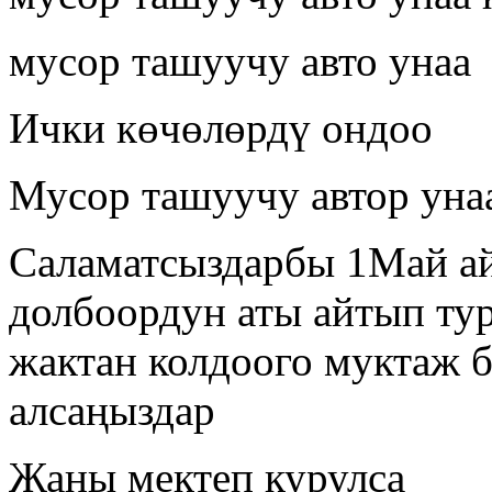
мусор ташуучу авто унаа
Ички көчөлөрдү ондоо
Мусор ташуучу автор уна
Саламатсыздарбы 1Май а
долбоордун аты айтып ту
жактан колдоого муктаж б
алсаңыздар
Жаны мектеп курулса