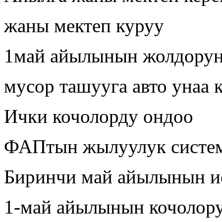
жаны мектеп куруу
1май айылынын жолдорун
мусор ташууга авто унаа 
Ички кочолорду ондоо
ФАПтын жылуулук систе
Биринчи май айылынын и
1-май айылынын кочолор