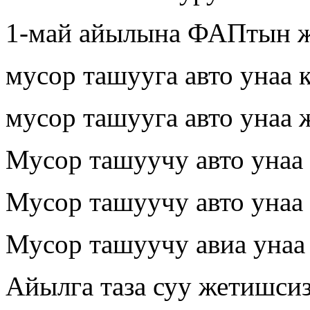
1-май айылына ФАПтын ж
мусор ташууга авто унаа 
мусор ташууга авто унаа 
Мусор ташуучу авто унаа
Мусор ташуучу авто унаа
Мусор ташуучу авиа унаа
Айылга таза суу жетишси