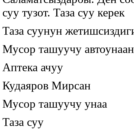
суу тузот. Таза суу керек
Таза суунун жетишсиздиг
Мусор ташуучу автоунаан
Аптека ачуу
Кудаяров Мирсан
Мусор ташуучу унаа
Таза суу