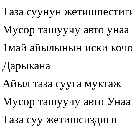
Таза суунун жетишпестиг
Мусор ташуучу авто унаа
1май айылынын иски коч
Дарыкана
Айыл таза сууга муктаж
Мусор ташуучу авто Унаа
Таза суу жетишсиздиги