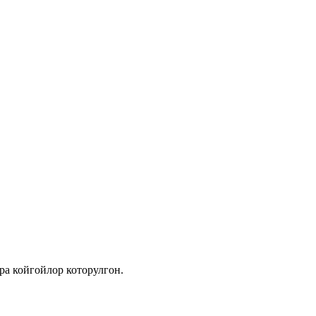
ра койгойлор которулгон.