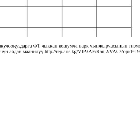
кулооңуздарга ФТ чыккан кошумча нарк чынжырчасынын тизмес
н абдан маанилүү.http://rep.aris.kg/VIP3AF/Ranj2/VAC/?opid=1