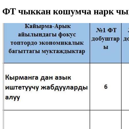
ФТ чыккан кошумча нарк чы