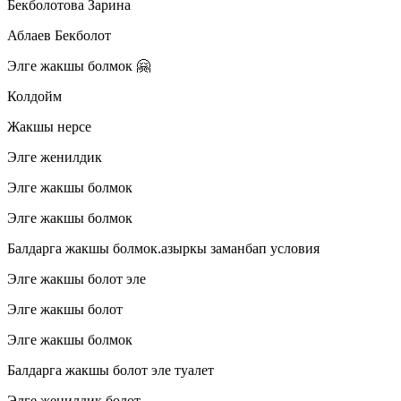
Бекболотова Зарина
Аблаев Бекболот
Элге жакшы болмок 🤗
Колдойм
Жакшы нерсе
Элге женилдик
Элге жакшы болмок
Элге жакшы болмок
Балдарга жакшы болмок.азыркы заманбап условия
Элге жакшы болот эле
Элге жакшы болот
Элге жакшы болмок
Балдарга жакшы болот эле туалет
Элге женилдик болот