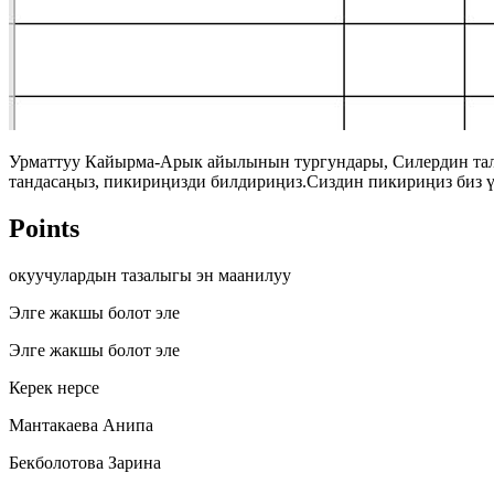
Урматтуу Кайырма-Арык айылынын тургундары, Силердин тал
тандасаңыз, пикириңизди билдириңиз.Сиздин пикириңиз биз үчү
Points
окуучулардын тазалыгы эн маанилуу
Элге жакшы болот эле
Элге жакшы болот эле
Керек нерсе
Мантакаева Анипа
Бекболотова Зарина