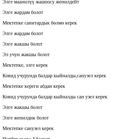
Элге маанилүү жашоосу женилдейт
Элге жардам болот
Мектепке санитардык бөлмө керек
Элге жардам болот
Элге жакшы болот
Эл учун жакшы болот
Мектепке, элге керек
Ковид учурунда балдар кыйналды,санузел керек
Мектепке кереги абдан керек
Ковид учурунда балдар кыйналды сан узел керек
Элге жакшы болот
Элге женилдик болот
Мектепке санузел керек
Нурбек кызы Айсанат