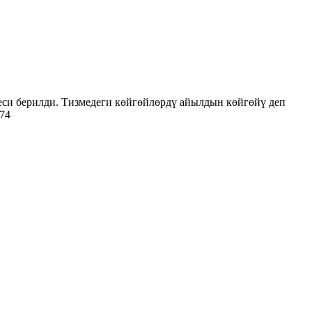
и берилди. Тизмедеги көйгөйлөрдү айылдын көйгөйү деп
974