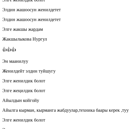
Элдин жашоосун женилдетет
Элдин жашоосун женилдетет
Элге жакшы жардам
Жакшылыкова Нургул
👍👍👍
Эн маанилуу
Женилдейт элдин туйшугу
Элге женилдик болот
Элге жеңилдик болот
Айылдын койгойу
Айылга кырман, кырманга жабдуулар,техника баары керек ,туу
Элге женилдик болот