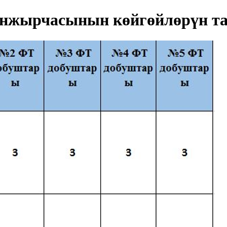
нжырчасынын көйгөйлөрүн та