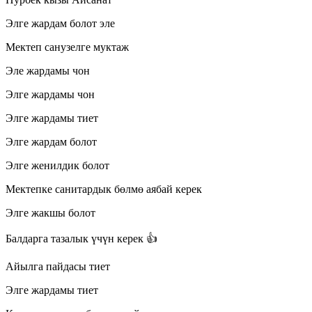
Элге жардам болот эле
Мектеп санузелге муктаж
Эле жардамы чон
Элге жардамы чон
Элге жардамы тиет
Элге жардам болот
Элге женилдик болот
Мектепке санитардык бөлмө аябай керек
Элге жакшы болот
Балдарга тазалык үчүн керек 👍
Айылга пайдасы тиет
Элге жардамы тиет