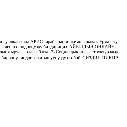
осу алкагында АРИС тарабынан ишке ашырылат. Урматтуу
керек деп өз тандооңузду билдириңиз. АЙЫЛДЫН ОНЛАЙН-
нжырчасындагы багыт 2- Социалдык инфраструктуралык
инен бирөөнү тандоого катышуунузду ҩтөбөб. СИЗДИН ПИКИР