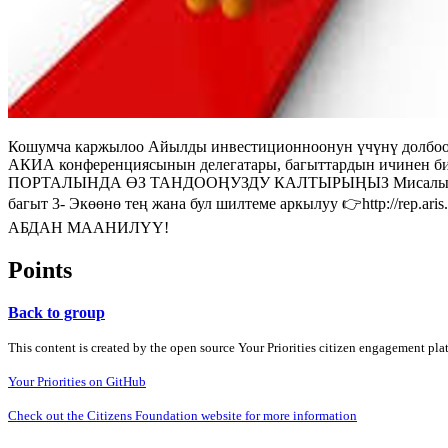
Кошумча каржылоо Айылды инвестиционноонун үчүнү долбоор
АКИА конференциясынын делегатары, багыттардын ичинен би
ПОРТАЛЫНДА ӨЗ ТАНДООҢУЗДУ КАЛТЫРЫҢЫЗ Мисалы сиз төмө
багыт 3- Экөөнө тең жана бул шилтеме аркылуу 👉http://rep.
АБДАН МААНИЛҮҮ!
Points
Back to group
This content is created by the open source Your Priorities citizen engagement pl
Your Priorities on GitHub
Check out the Citizens Foundation website for more information