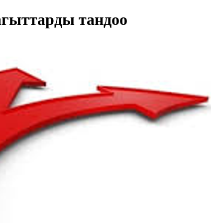
агыттарды тандоо