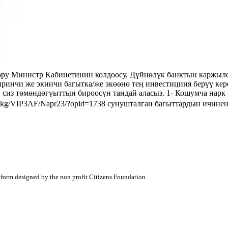
у Министр Кабинетинин колдоосу, Дүйнѳлүк банктын каржыло
ринчи же экинчи багытка/же экөөнө тең инвестициия берүү 
ндөгүыттын бироосүн тандай аласыз. 1- Кошумча нарк чы
aris.kg/VIP3AF/Napr23/?opid=1738 сунушталган багыттардын ич
atform designed by the non profit Citizens Foundation