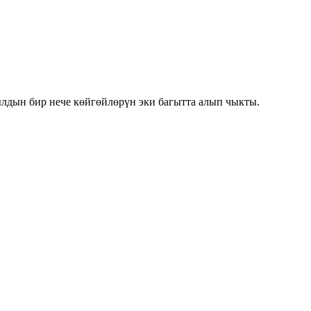
лдын бир нече көйгөйлөрүн эки багытта алып чыкты.