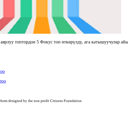
рлуу топтордон 5 Фокус топ өткөрүлдү, ага катышуучулар айы
лоо
лоо
atform designed by the non profit Citizens Foundation