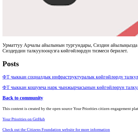
Урматтуу Арчалы айылынын тургундары, Сиздин айылыңызда ая
Сиздердин талкуулооңузга көйгөйлөрдүн тизмеси берилет.
Posts
ФТ чыккан социалдык инфраструктуралык көйгөйлөрдү талку
ФТ чыккан кошумча нарк чынжырчасынын көйгөйлөрүн талку
Back to community
This content is created by the open source Your Priorities citizen engagement pl
Your Priorities on GitHub
Check out the Citizens Foundation website for more information