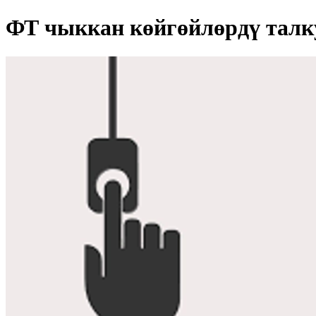
ФТ чыккан көйгөйлөрдү талк