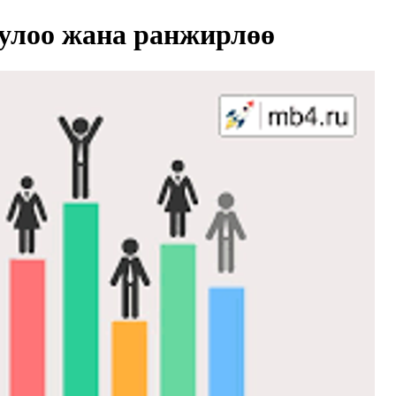
улоо жана ранжирлөө