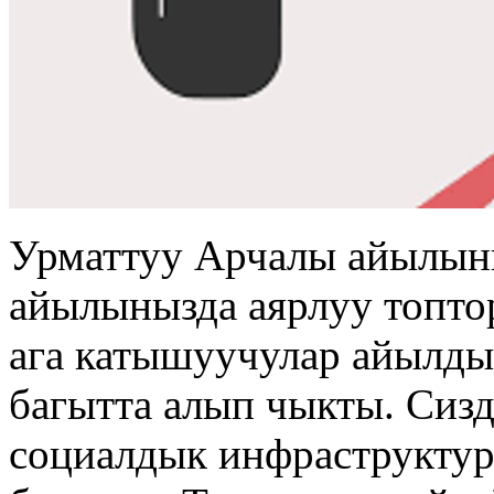
Урматтуу Арчалы айылын
айылынызда аярлуу топто
ага катышуучулар айылды
багытта алып чыкты. Сизд
социалдык инфраструктур