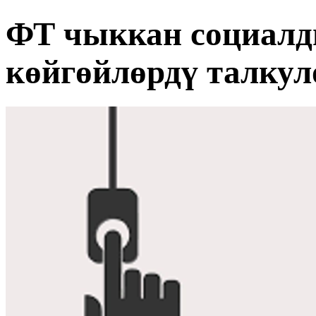
ФТ чыккан социалд
көйгөйлөрдү талкул