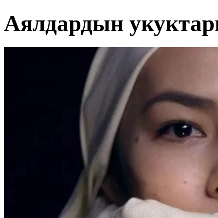
Аялдардын укуктар