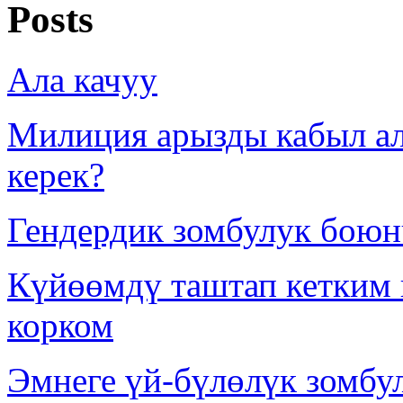
Posts
Ала качуу
Милиция арызды кабыл ал
керек?
Гендердик зомбулук боюн
Күйөөмдү таштап кетким к
корком
Эмнеге үй-бүлөлүк зомбу