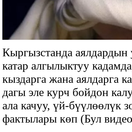
Кыргызстанда аялдардын 
катар алгылыктуу кадамда
кыздарга жана аялдарга к
дагы эле курч бойдон ка
ала качуу, үй-бүүлөөлүк 
фактылары көп (Бул видео